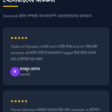
খেলোয়াড়দের অভিজ্ঞতা
3oooook স্লটস সম্পর্কে বাংলাদেশি খেলোয়াড়দের মতামত
★★★★★
"Gates of Olympus-এ মাত্র ৳২০০ বাজি দিয়ে ৳১৫,০০০ জিতেছি!
3oooook-এর স্লটস সত্যিই অসাধারণ। Nagad দিয়ে টাকা তোলা
মাত্র ৫ মিনিটে হয়ে গেছে।"
মাহমুদ হোসেন
ম
রাজশাহী
★★★★★
"Sweet Bonanza আমার সবচেয়ে প্রিয় গেম। 3oooook-এ প্রতিদিন