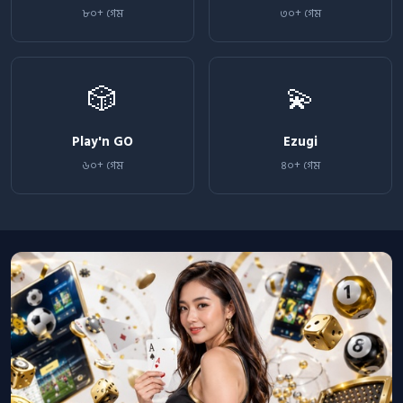
৮০+ গেম
৩০+ গেম
🎲
💫
Play'n GO
Ezugi
৬০+ গেম
৪০+ গেম