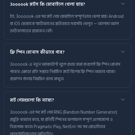
3oooook স্লটস কি মোবাইলে খেলা যায়?
হ্যাঁ, 3oooook-এর সব স্লট গেম মোবাইলে সম্পূর্ণভাবে খেলা যায়। Android
বা iOS যেকোনো স্মার্টফোনের ব্রাউজারে সরাসরি খেলুন — আলাদা অ্যাপ
ডাউনলোডের প্রয়োজন নেই।
ফ্রি স্পিন বোনাস কীভাবে পাব?
3oooook-এ নতুন অ্যাকাউন্ট খুলে প্রথম জমা করলেই ফ্রি স্পিন বোনাস
পাবেন। এছাড়া প্রতি সপ্তাহে নির্বাচিত স্লটে বিশেষ ফ্রি স্পিন অফার থাকে।
প্রমোশন পাতায় নিয়মিত চোখ রাখুন।
স্লট গেমগুলো কি ন্যায্য?
3oooook-এর সব স্লট গেম RNG (Random Number Generator)
প্রযুক্তি ব্যবহার করে, যা প্রতিটি স্পিনের ফলাফল সম্পূর্ণ এলোমেলো ও
নিরপেক্ষ করে। Pragmatic Play, NetEnt-সহ সব প্রোভাইডার
আন্তর্জাতিকভাবে অডিটেড।