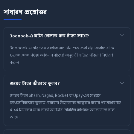
সাধারণ প্রশ্নোত্তর
3oooook-এ স্লটস খেলতে কত টাকা লাগে?
3oooook-এ মাত্র ৳১০০ থেকে স্লট গেম শুরু করা যায়। সর্বোচ্চ বাজি
৳১,০০,০০০ পর্যন্ত। আপনার বাজেট অনুযায়ী বাজির পরিমাণ নির্ধারণ
করুন।
জয়ের টাকা কীভাবে তুলব?
জয়ের টাকা bKash, Nagad, Rocket বা Upay-এর মাধ্যমে
তাৎক্ষণিকভাবে তুলতে পারবেন। উত্তোলনের অনুরোধ করার পর সাধারণত
৫-১৫ মিনিটের মধ্যে টাকা আপনার মোবাইল ব্যাংকিং অ্যাকাউন্টে চলে
আসে।