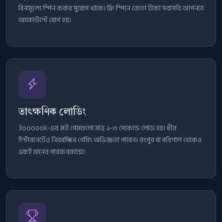
বিনামূল্যে স্পিন করার সুযোগ থাকে। ফ্রি স্পিনে জেতা টাকা সরাসরি আপনার
অ্যাকাউন্টে যোগ হয়।
তাৎক্ষণিক লোডিং
3oooook-এর স্লট গেমগুলো মাত্র ২-৩ সেকেন্ডে লোড হয়। ধীর
ইন্টারনেটেও নিরবচ্ছিন্ন গেমিং অভিজ্ঞতা পাবেন। রংপুর বা বরিশাল থেকেও
একই মানের পারফরম্যান্স।