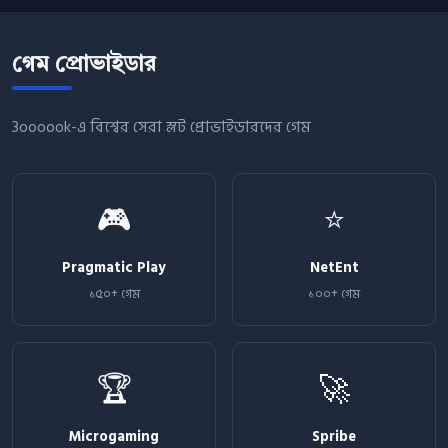
গেম প্রোভাইডার
3oooook-এ বিশ্বের সেরা স্লট প্রোভাইডারদের গেম
🎮
⭐
Pragmatic Play
NetEnt
১৫০+ গেম
১০০+ গেম
🏆
🚀
Microgaming
Spribe