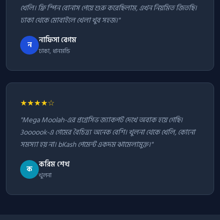
খেলি। ফ্রি স্পিন বোনাস পেয়ে শুরু করেছিলাম, এখন নিয়মিত জিতছি।
ঢাকা থেকে মোবাইলে খেলা খুব সহজ।"
নাফিসা বেগম
ন
ঢাকা, ধানমন্ডি
★★★★☆
"Mega Moolah-এর প্রগ্রেসিভ জ্যাকপট দেখে অবাক হয়ে গেছি।
3oooook-এ গেমের বৈচিত্র্য অনেক বেশি। খুলনা থেকে খেলি, কোনো
সমস্যা হয় না। bKash পেমেন্ট একদম ঝামেলামুক্ত।"
করিম শেখ
ক
খুলনা